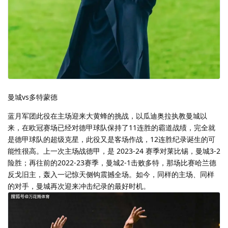
曼城vs多特蒙德
蓝月军团此役在主场迎来大黄蜂的挑战，以瓜迪奥拉执教曼城以
来，在欧冠赛场已经对德甲球队保持了11连胜的霸道战绩，完全就
是德甲球队的超级克星，此役又是客场作战，12连胜纪录诞生的可
能性很高。上一次主场战德甲，是 2023-24 赛季对莱比锡，曼城3-2
险胜；再往前的2022-23赛季，曼城2-1击败多特，那场比赛哈兰德
反戈旧主，轰入一记惊天侧钩震撼全场。如今，同样的主场、同样
的对手，曼城再次迎来冲击纪录的最好时机。