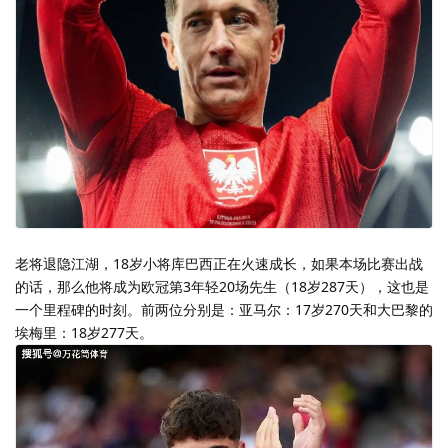
老将退隐江湖，18岁小将库巴西正在火速成长，如果本场比赛出战
的话，那么他将成为欧冠第3年轻20场先生（18岁287天），这也是
一个里程碑的时刻。前两位分别是：亚马尔：17岁270天和大巴黎的
埃梅里：18岁277天。