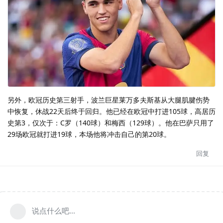
另外，欧冠历史第三射手，波兰巨星莱万多夫斯基从大腿肌腱伤势
中恢复，休战22天后终于回归。他已经在欧冠中打进105球，高居历
史第3，仅次于：C罗（140球）和梅西（129球）。他在巴萨只用了
29场欧冠就打进19球，本场他将冲击自己的第20球。
回复
说点什么吧...