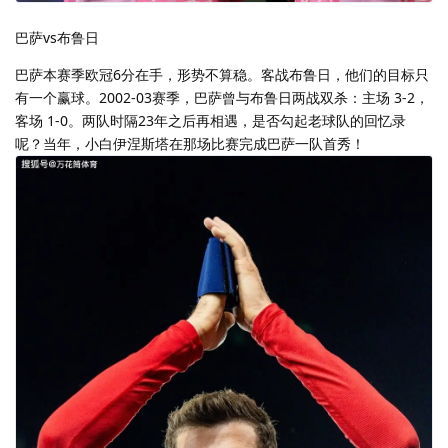
巴萨vs布鲁日
巴萨本赛季欧冠6分在手，形势不算稳。客战布鲁日，他们的目标只
有一个赢球。2002-03赛季，巴萨曾与布鲁日两战双杀：主场 3-2，
客场 1-0。两队时隔23年之后再相遇，是否勾起老球队的回忆录
呢？当年，小白伊涅斯塔在那场比赛完成巴萨一队首秀！