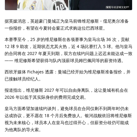
据英媒消息，英超豪门曼城正为皇马前锋维尼修斯・儒尼奥尔准备
一份报价，有望在今夏转会窗正式求购这位巴西球星。
本赛季至今，25 岁的维尼修斯在各项赛事为皇马出场 36 次，贡献
12 球 9 助攻，近期状态尤其火热，近 4 场比赛打入 5 球。他与皇马
的合同将在 2027 年夏天到期，双方在续约问题上迟迟未能达成一致
—— 维尼修斯希望获得与队内顶薪球员姆巴佩同等的薪资待遇。
西班牙媒体 Fichajes 透露：曼城已经开始为维尼修斯准备报价，并
已接触球员经纪人。
报道指出，维尼修斯 2027 年可以自由身离队，这让曼城有机会在
2026 年以低于其实际身价的费用完成交易。
皇马方面希望加速续约谈判，避免球员在合同仅剩不到两年时仍未
达成协议，更不愿在 18 个月后免费放人。银河战舰依旧将维尼修斯
视为未来核心，球员本人在皇马也过得开心，但薪资分歧仍可能成
为他离队的导火索。